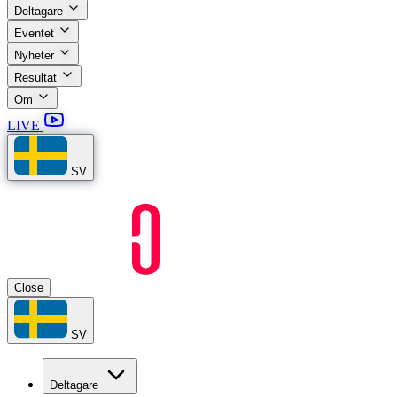
Deltagare
Eventet
Nyheter
Resultat
Om
LIVE
SV
Close
SV
Deltagare