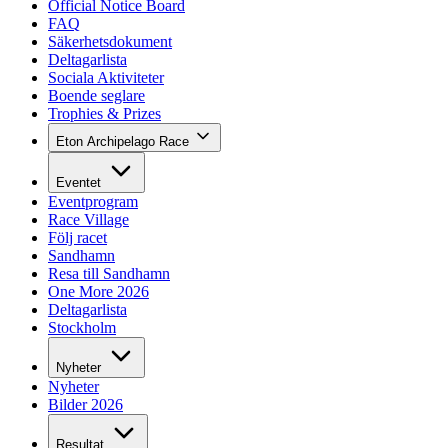
Official Notice Board
FAQ
Säkerhetsdokument
Deltagarlista
Sociala Aktiviteter
Boende seglare
Trophies & Prizes
Eton Archipelago Race
Eventet
Eventprogram
Race Village
Följ racet
Sandhamn
Resa till Sandhamn
One More 2026
Deltagarlista
Stockholm
Nyheter
Nyheter
Bilder 2026
Resultat