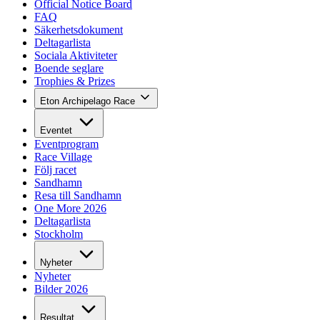
Official Notice Board
FAQ
Säkerhetsdokument
Deltagarlista
Sociala Aktiviteter
Boende seglare
Trophies & Prizes
Eton Archipelago Race
Eventet
Eventprogram
Race Village
Följ racet
Sandhamn
Resa till Sandhamn
One More 2026
Deltagarlista
Stockholm
Nyheter
Nyheter
Bilder 2026
Resultat