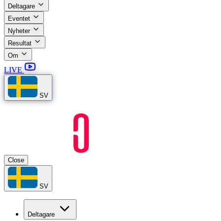
Deltagare
Eventet
Nyheter
Resultat
Om
LIVE
SV
Close
SV
Deltagare