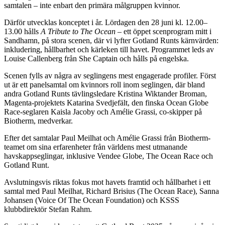
samtalen – inte enbart den primära målgruppen kvinnor.
Därför utvecklas konceptet i år. Lördagen den 28 juni kl. 12.00–
13.00 hålls
A Tribute to The Ocean
– ett öppet scenprogram mitt i
Sandhamn, på stora scenen, där vi lyfter Gotland Runts kärnvärden:
inkludering, hållbarhet och kärleken till havet. Programmet leds av
Louise Callenberg från She Captain och hålls på engelska.
Scenen fylls av några av seglingens mest engagerade profiler. Först
ut är ett panelsamtal om kvinnors roll inom seglingen, där bland
andra Gotland Runts tävlingsledare Kristina Wiktander Broman,
Magenta-projektets Katarina Svedjefält, den finska Ocean Globe
Race-seglaren Kaisla Jacoby och Amélie Grassi, co-skipper på
Biotherm, medverkar.
Efter det samtalar Paul Meilhat och Amélie Grassi från Biotherm-
teamet om sina erfarenheter från världens mest utmanande
havskappseglingar, inklusive Vendee Globe, The Ocean Race och
Gotland Runt.
Avslutningsvis riktas fokus mot havets framtid och hållbarhet i ett
samtal med Paul Meilhat, Richard Brisius (The Ocean Race), Sanna
Johansen (Voice Of The Ocean Foundation) och KSSS
klubbdirektör Stefan Rahm.