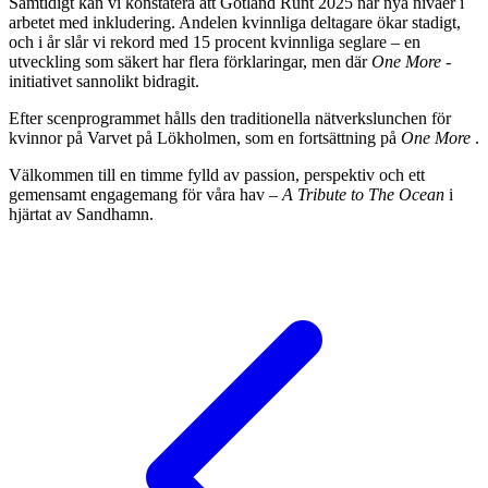
Samtidigt kan vi konstatera att Gotland Runt 2025 når nya nivåer i
arbetet med inkludering. Andelen kvinnliga deltagare ökar stadigt,
och i år slår vi rekord med 15 procent kvinnliga seglare – en
utveckling som säkert har flera förklaringar, men där
One More
-
initiativet sannolikt bidragit.
Efter scenprogrammet hålls den traditionella nätverkslunchen för
kvinnor på Varvet på Lökholmen, som en fortsättning på
One More
.
Välkommen till en timme fylld av passion, perspektiv och ett
gemensamt engagemang för våra hav –
A Tribute to The Ocean
i
hjärtat av Sandhamn.