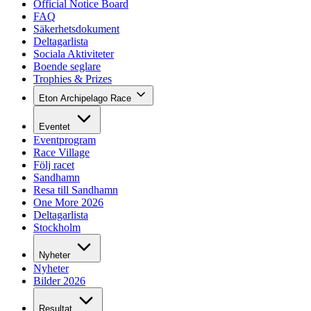
Official Notice Board
FAQ
Säkerhetsdokument
Deltagarlista
Sociala Aktiviteter
Boende seglare
Trophies & Prizes
Eton Archipelago Race
Eventet
Eventprogram
Race Village
Följ racet
Sandhamn
Resa till Sandhamn
One More 2026
Deltagarlista
Stockholm
Nyheter
Nyheter
Bilder 2026
Resultat