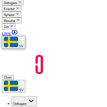
Deltagare
Eventet
Nyheter
Resultat
Om
LIVE
SV
Close
SV
Deltagare