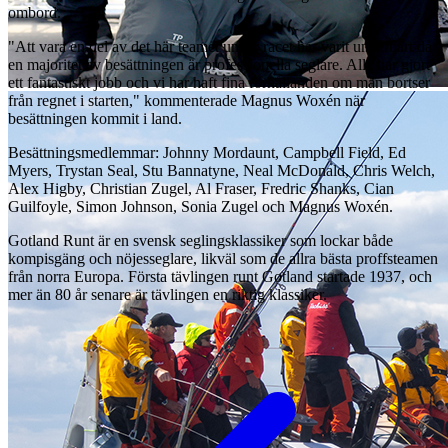
ombord.
"Att vara en del av det här teamet under racet har varit underbart då
en majoritet av besättningen är professionella seglare. Alla har gjort
ett fantastiskt jobb och vi har haft fina förhållanden om man bortser
från regnet i starten," kommenterade Magnus Woxén när
besättningen kommit i land.
Besättningsmedlemmar: Johnny Mordaunt, Campbell Field, Ed
Myers, Trystan Seal, Stu Bannatyne, Neal McDonald, Chris Welch,
Alex Higby, Christian Zugel, Al Fraser, Fredric Shanks, Cian
Guilfoyle, Simon Johnson, Sonia Zugel och Magnus Woxén.
Gotland Runt är en svensk seglingsklassiker som lockar både
kompisgäng och nöjesseglare, likväl som de allra bästa proffsteamen
från norra Europa. Första tävlingen runt Gotland startade 1937, och
mer än 80 år senare är tävlingen en riktig klassiker.