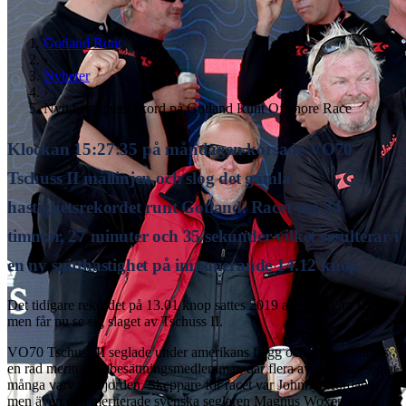
Gotland Runt
›
Nyheter
›
Nytt hastighetsrekord på Gotland Runt Offshore Race
Klockan 15:27:35 på måndagen korsade VO70
Tschuss II mållinjen och slog det gamla
hastighetsrekordet runt Gotland. Racet tog 24
timmar, 27 minuter och 35 sekunder vilket resulterar i
en ny snitthastighet på imponerande 14.12 knop.
Det tidigare rekordet på 13.01 knop sattes 2019 av VO65:an HiQ,
men får nu se sig slaget av Tschuss II.
VO70 Tschuss II seglade under amerikans flagg och ombord fanns
en rad meriterade besättningsmedlemmar, där flera av dem har seglat
många varv runt jorden. Skeppare för racet var Johnny Mordaunt
men även den meriterade svenska seglaren Magnus Woxén fanns