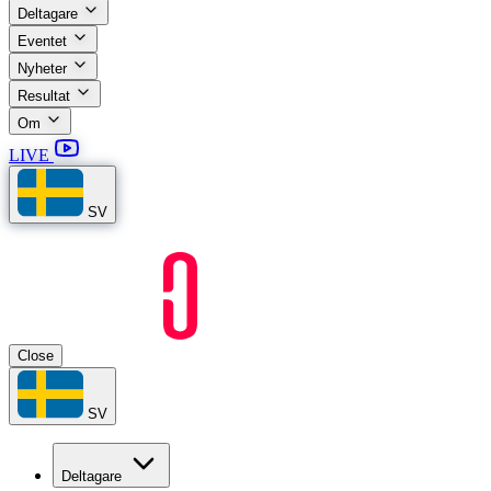
Deltagare
Eventet
Nyheter
Resultat
Om
LIVE
SV
Close
SV
Deltagare