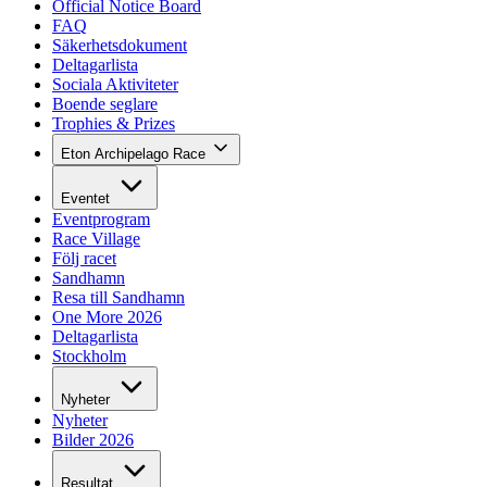
Official Notice Board
FAQ
Säkerhetsdokument
Deltagarlista
Sociala Aktiviteter
Boende seglare
Trophies & Prizes
Eton Archipelago Race
Eventet
Eventprogram
Race Village
Följ racet
Sandhamn
Resa till Sandhamn
One More 2026
Deltagarlista
Stockholm
Nyheter
Nyheter
Bilder 2026
Resultat