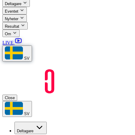
Deltagare
Eventet
Nyheter
Resultat
Om
LIVE
SV
Close
SV
Deltagare