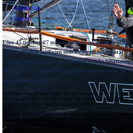
Gotland Runt
›
Nyheter
›
Wetjob första enskrovsbåt i mål
Efter 45 timmar, 27 minuter och 23 sekunder bröt 40-
fotaren Wetjob mållinjen som första enskrovsbåt i
Gotland Runt. Det var en trött men lycklig besättning
som togs emot med jubel, applåder och hurrarop på
kajen i Sandhamn.
Det känns skönt att vara i hamn, det har varit ganska stökigt. Vi har
haft vind på 30 knop mer eller mindre hela vägen och seglat i 15 till
20 knop, säger Niclas Heurlin, skeppare ombord.
Wetjob lyckade alltså med det som många tyckte var omöjligt, man
tog sig i mål och har seglat fort hela vägen. Nu är det upp till de
bakomvarande båtarna att försöka knuffa ner Wetjob från
totalvinsten. Av de 22 båtar som är i med i racet är det en handfull