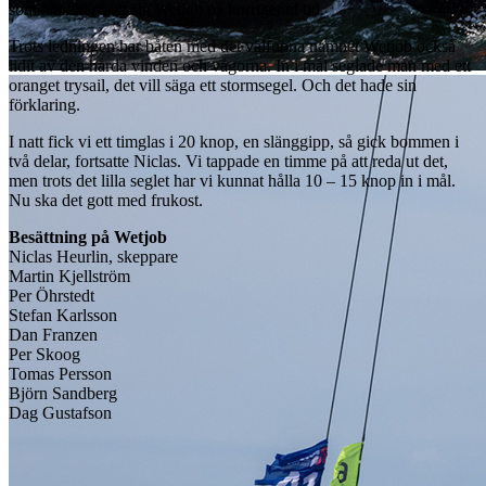
som har chans att slå Wetjob på korrigerad tid.
Trots ledningen har båten med det välfunna namnet Wetjob också
lidit av den hårda vinden och vågorna. In i mål seglade man med ett
oranget trysail, det vill säga ett stormsegel. Och det hade sin
förklaring.
I natt fick vi ett timglas i 20 knop, en slänggipp, så gick bommen i
två delar, fortsatte Niclas. Vi tappade en timme på att reda ut det,
men trots det lilla seglet har vi kunnat hålla 10 – 15 knop in i mål.
Nu ska det gott med frukost.
Besättning på Wetjob
Niclas Heurlin, skeppare
Martin Kjellström
Per Öhrstedt
Stefan Karlsson
Dan Franzen
Per Skoog
Tomas Persson
Björn Sandberg
Dag Gustafson