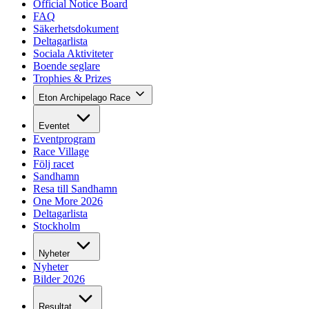
Official Notice Board
FAQ
Säkerhetsdokument
Deltagarlista
Sociala Aktiviteter
Boende seglare
Trophies & Prizes
Eton Archipelago Race
Eventet
Eventprogram
Race Village
Följ racet
Sandhamn
Resa till Sandhamn
One More 2026
Deltagarlista
Stockholm
Nyheter
Nyheter
Bilder 2026
Resultat