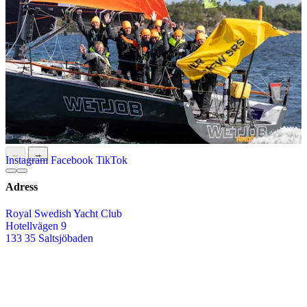
Kontakt
raceoffice@ksss.se
+46 8 556 166 80
ksss.se
Följ oss
←
→
Instagram
Facebook
TikTok
Adress
Royal Swedish Yacht Club
Hotellvägen 9
133 35 Saltsjöbaden