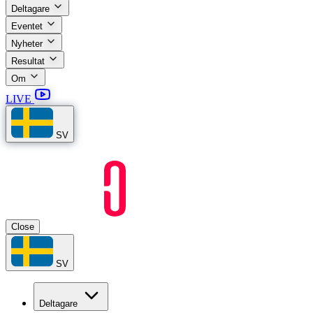
Deltagare
Eventet
Nyheter
Resultat
Om
LIVE
SV
Close
SV
Deltagare