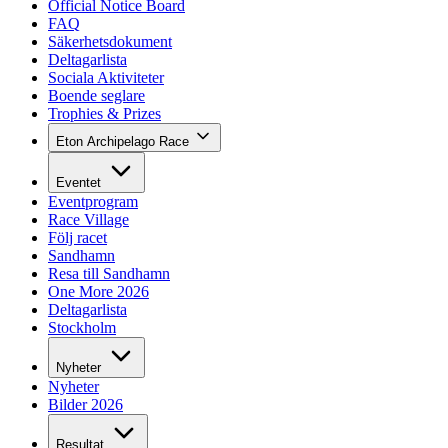
Official Notice Board
FAQ
Säkerhetsdokument
Deltagarlista
Sociala Aktiviteter
Boende seglare
Trophies & Prizes
Eton Archipelago Race
Eventet
Eventprogram
Race Village
Följ racet
Sandhamn
Resa till Sandhamn
One More 2026
Deltagarlista
Stockholm
Nyheter
Nyheter
Bilder 2026
Resultat