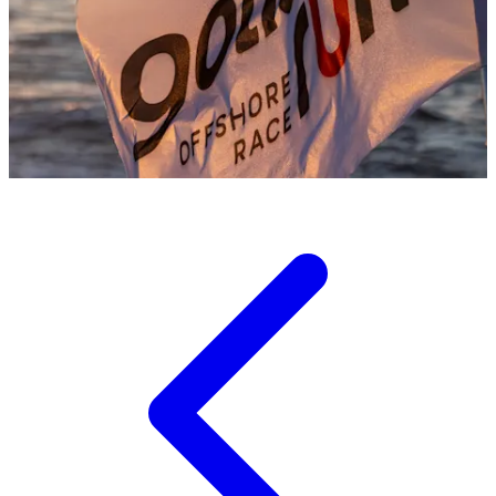
Gotland Runt
›
Nyheter
›
Hypr tar line honour efter lång kamp med Outsider
This article has no content yet.