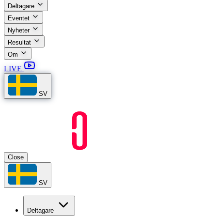
Deltagare
Eventet
Nyheter
Resultat
Om
LIVE
SV
Close
SV
Deltagare