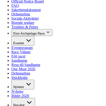
Official Notice Board
FAQ
Säkerhetsdokument
Deltagarlista
Sociala Aktiviteter
Boende seglare
Trophies & Prizes
Eton Archipelago Race
Eventet
Eventprogram
Race Village
Följ racet
Sandhamn
Resa till Sandhamn
One More 2026
Deltagarlista
Stockholm
Nyheter
Nyheter
Bilder 2026
Resultat